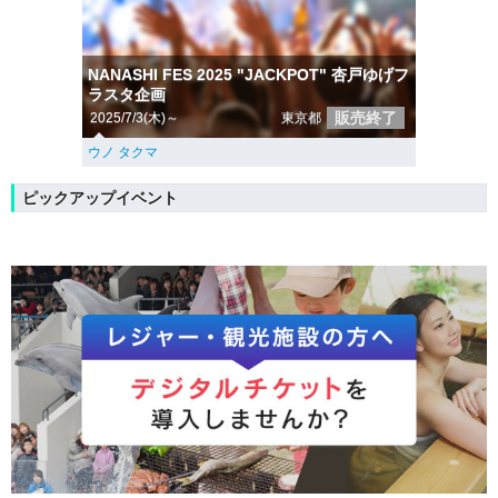
NANASHI FES 2025 "JACKPOT" 杏戸ゆげフ
ラスタ企画
販売終了
2025/7/3(木)～
東京都
ウノ タクマ
ピックアップイベント