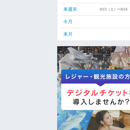
来週末
8/15（土）〜8/1
今月
来月