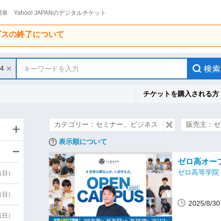
単 Yahoo! JAPANのデジタルチケット
ービスの終了について
14
キーワードを入力
チケットを購入される方
カテゴリー：セミナー、ビジネス
販売主：ゼ
表示順について
ゼロ高オープ
ゼロ高等学院
9（日）
9（日）
2025/8/
6（日）