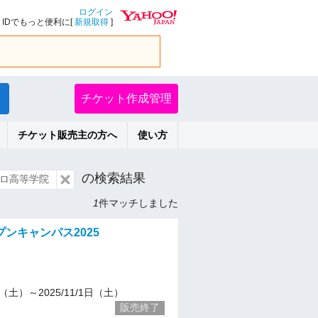
ログイン
IDでもっと便利に[
新規取得
]
チケット作成管理
チケット販売主の方へ
使い方
の検索結果
ロ高等学院
1
件マッチしました
ンキャンパス2025
30（土）～2025/11/1日（土）
販売終了