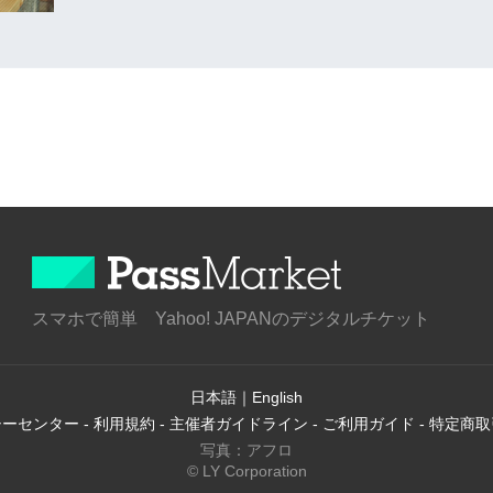
スマホで簡単 Yahoo! JAPANのデジタルチケット
日本語
｜
English
シーセンター
-
利用規約
-
主催者ガイドライン
-
ご利用ガイド
-
特定商取
写真：アフロ
© LY Corporation