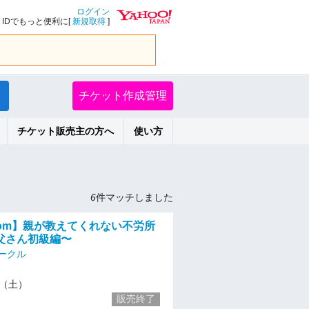
ログイン
IDでもっと便利に[
新規取得
]
チケット作成管理
チケット販売主の方へ
使い方
6
件マッチしました
zoom】親が教えてくれない不労所
父さん初級編〜
ークル
10（土）
販売終了