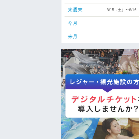
来週末
8/15（土）〜8/1
今月
来月