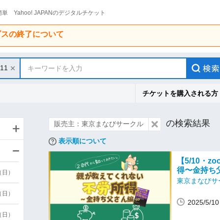
単 Yahoo! JAPANのデジタルチケット
ービスの終了について
/11
キーワードを入力
チケットを購入される方
の検索結果
販売主：東京まなびサークル
表示順について
【5/10・
得〜金持ち
9（日）
東京まなびサ
9（日）
2025/5/
6（日）