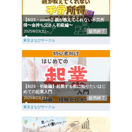
【8/23・zoom】親が教えてくれない不労所
得〜金持ち父さん初級編〜
販売終了
2025/8/23(土)～
東京まなびサークル
【8/23・初級編】起業する前に知りたいはじ
めての起業入門
販売終了
2025/8/23(土)～
東京まなびサークル