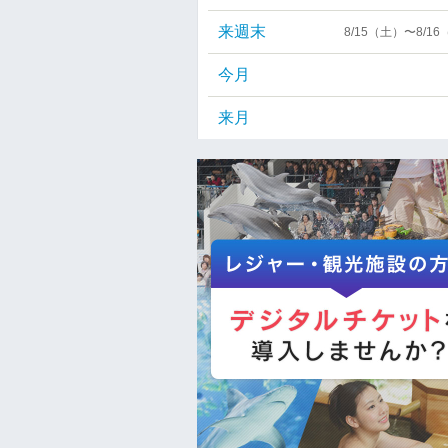
来週末
8/15（土）〜8/1
今月
来月