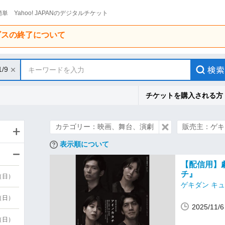
単 Yahoo! JAPANのデジタルチケット
ービスの終了について
1/9
キーワードを入力
チケットを購入される方
カテゴリー：映画、舞台、演劇
販売主：ゲキ
表示順について
【配信用】
チ』
9（日）
ゲキダン キ
9（日）
2025/1
6（日）