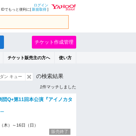
ログイン
IDでもっと便利に[
新規取得
]
チケット作成管理
チケット販売主の方へ
使い方
の検索結果
ダン キュー
1
件マッチしました
劇団Q+第11回本公演『アイノカタ
ュー
1/6（木）～16日（日）
販売終了