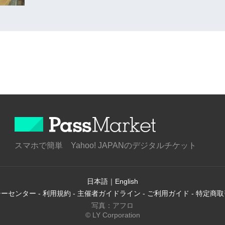
スマホで簡単 Yahoo! JAPANのデジタルチケット
日本語
｜
English
シーセンター
-
利用規約
-
主催者ガイドライン
-
ご利用ガイド
-
特定商取
写真：アフロ
© LY Corporation