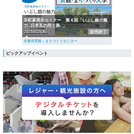
京町家再生セミナー 第４回「いぶし銀の魅
力 -日本瓦の用と美- 」
販売終了
2025/9/25(木)～
京都市景観・まちづくりセンター
ピックアップイベント