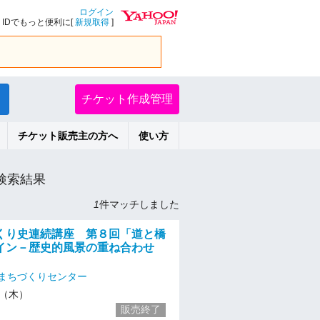
ログイン
IDでもっと便利に[
新規取得
]
チケット作成管理
チケット販売主の方へ
使い方
検索結果
1
件マッチしました
くり史連続講座 第８回「道と橋
イン－歴史的風景の重ね合わせ
まちづくりセンター
19（木）
販売終了