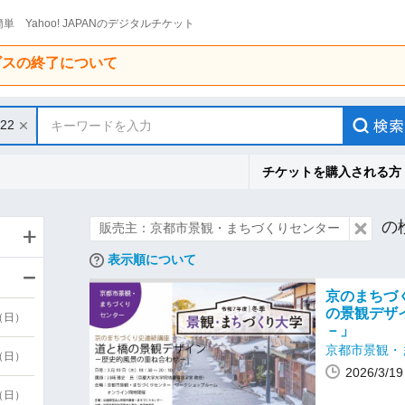
単 Yahoo! JAPANのデジタルチケット
ービスの終了について
/22
キーワードを入力
チケットを購入される方
の
販売主：京都市景観・まちづくりセンター
表示順について
京のまちづ
の景観デザ
9（日）
－」
京都市景観・
9（日）
2026/3/
6（日）