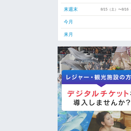
来週末
8/15（土）〜8/1
今月
来月