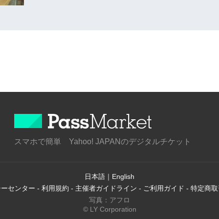
スマホで簡単 Yahoo! JAPANのデジタルチケット
日本語
｜
English
シーセンター
-
利用規約
-
主催者ガイドライン
-
ご利用ガイド
-
特定商取
写真：アフロ
© LY Corporation