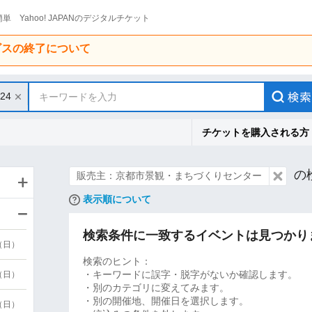
単 Yahoo! JAPANのデジタルチケット
ービスの終了について
/24
キーワードを入力
チケットを購入される方
の
販売主：京都市景観・まちづくりセンター
表示順について
検索条件に一致するイベントは見つかり
9（日）
検索のヒント：
・キーワードに誤字・脱字がないか確認します。
9（日）
・別のカテゴリに変えてみます。
・別の開催地、開催日を選択します。
6（日）