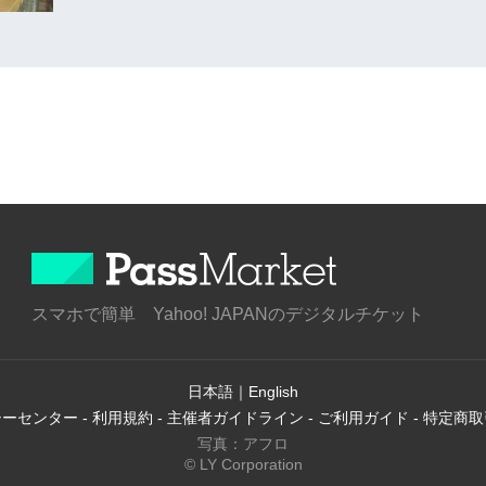
スマホで簡単 Yahoo! JAPANのデジタルチケット
日本語
｜
English
シーセンター
-
利用規約
-
主催者ガイドライン
-
ご利用ガイド
-
特定商取
写真：アフロ
© LY Corporation