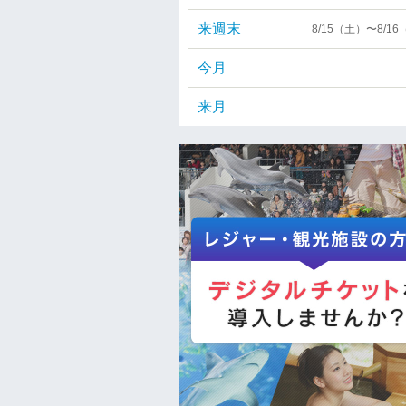
来週末
8/15（土）〜8/1
今月
来月