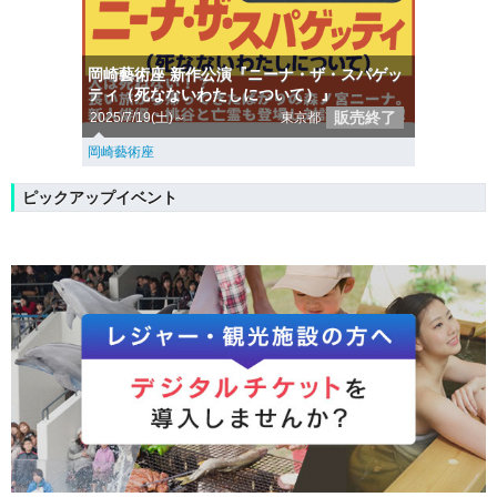
岡崎藝術座 新作公演『ニーナ・ザ・スパゲッ
ティ（死なないわたしについて）』
販売終了
2025/7/19(土)～
東京都
岡崎藝術座
ピックアップイベント