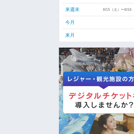
来週末
8/15（土）〜8/1
今月
来月