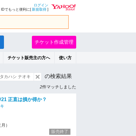
ログイン
IDでもっと便利に[
新規取得
]
チケット作成管理
チケット販売主の方へ
使い方
の検索結果
タカハシ ナオキ
2
件マッチしました
#21 正直は損か得か？
オキ
6（月）
販売終了