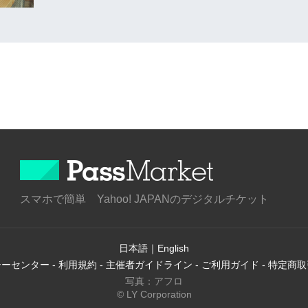
スマホで簡単 Yahoo! JAPANのデジタルチケット
日本語
｜
English
シーセンター
-
利用規約
-
主催者ガイドライン
-
ご利用ガイド
-
特定商取
写真：アフロ
© LY Corporation