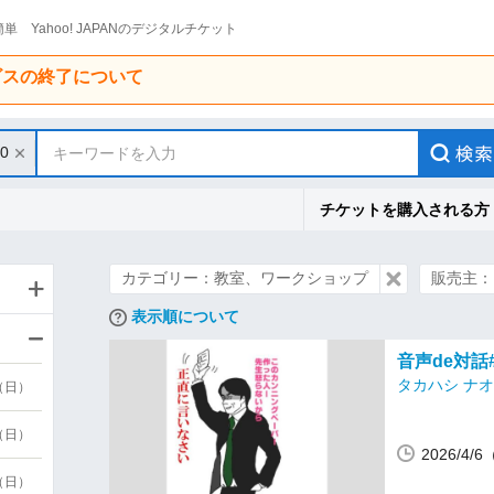
単 Yahoo! JAPANのデジタルチケット
ービスの終了について
30
キーワードを入力
チケットを購入される方
カテゴリー：教室、ワークショップ
販売主：
表示順について
音声de対話
タカハシ ナ
9（日）
9（日）
2026/4/
6（日）