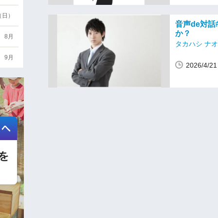
6（日）
音声de対話
か？
8月
タカハシ ナ
9月
2026/4/