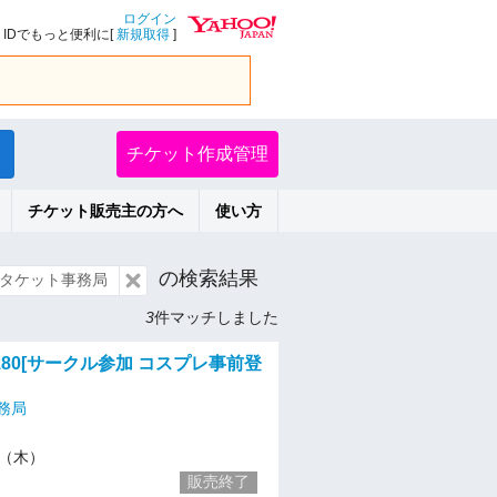
ログイン
IDでもっと便利に[
新規取得
]
チケット作成管理
チケット販売主の方へ
使い方
の検索結果
タケット事務局
3
件マッチしました
80[サークル参加 コスプレ事前登
務局
20（木）
販売終了