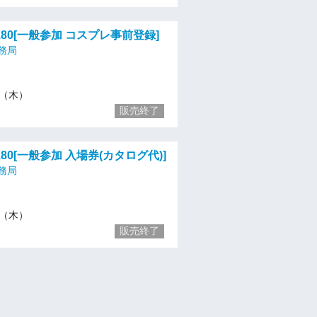
80[一般参加 コスプレ事前登録]
務局
20（木）
販売終了
80[一般参加 入場券(カタログ代)]
務局
20（木）
販売終了