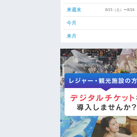
来週末
8/15（土）〜8/1
今月
来月