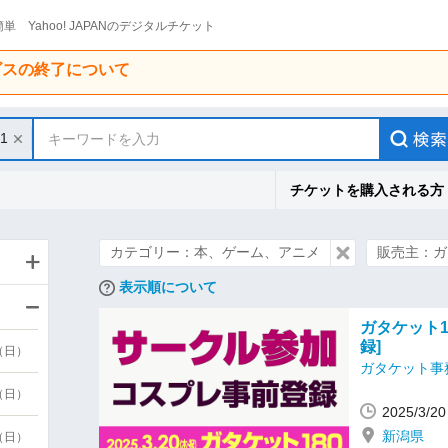
単 Yahoo! JAPANのデジタルチケット
ービスの終了について
31
キーワードを入力
チケットを購入される方
カテゴリー：本、ゲーム、アニメ
販売主：ガ
表示順について
ガタケット1
録]
9（日）
ガタケット事
9（日）
2025/3/
新潟県
6（日）