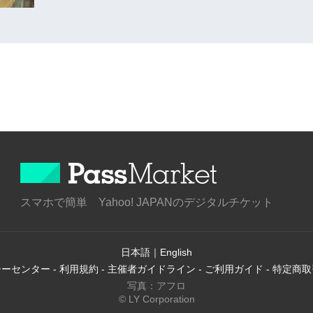
スマホで簡単 Yahoo! JAPANのデジタルチケット
日本語
｜
English
シーセンター
-
利用規約
-
主催者ガイドライン
-
ご利用ガイド
-
特定商取
写真：アフロ
© LY Corporation