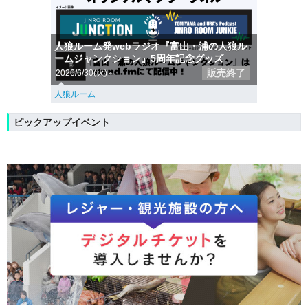
人狼ルーム発webラジオ『富山・浦の人狼ル
ームジャンクション』5周年記念グッズ
販売終了
2026/6/30(火)～
人狼ルーム
ピックアップイベント