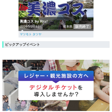
美濃コス by Ritz!
販売終了
2026/5/16(土)～
岐阜県
マツモト タツヤ
ピックアップイベント