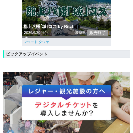
郡上八幡｢城｣コス by Ritz!
販売終了
2026/6/20(土)～
岐阜県
マツモト タツヤ
ピックアップイベント