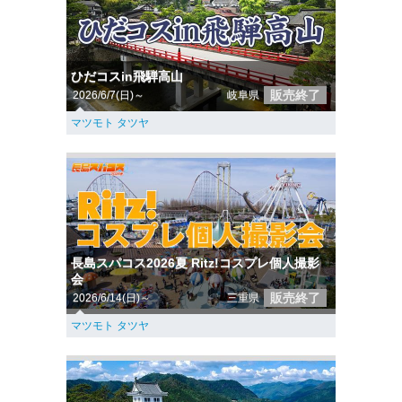
ひだコスin飛騨高山
販売終了
2026/6/7(日)～
岐阜県
マツモト タツヤ
長島スパコス2026夏 Ritz!コスプレ個人撮影
会
販売終了
2026/6/14(日)～
三重県
マツモト タツヤ