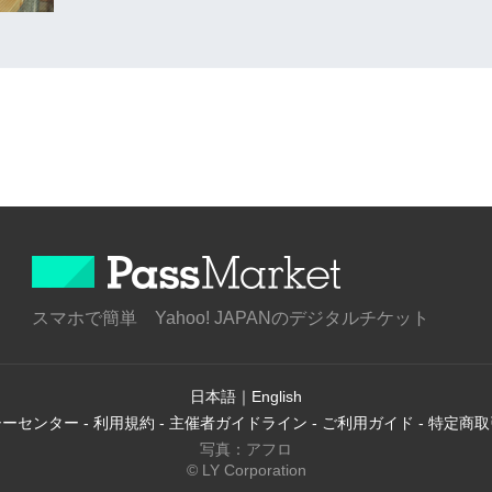
スマホで簡単 Yahoo! JAPANのデジタルチケット
日本語
｜
English
シーセンター
-
利用規約
-
主催者ガイドライン
-
ご利用ガイド
-
特定商取
写真：アフロ
© LY Corporation