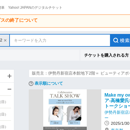
単 Yahoo! JAPANのデジタルチケット
ービスの終了について
/2
キーワードを入力
チケットを購入される方
販売主：伊勢丹新宿店本館地下2階＝ ビューティアポ
表示順について
Make my
ア-高橋愛氏
9（日）
トークショ
伊勢丹新宿店
9（日）
ー
2025/1/
6（日）