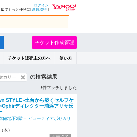
ログイン
IDでもっと便利に[
新規取得
]
チケット作成管理
チケット販売主の方へ
使い方
の検索結果
セカリー
1
件マッチしました
 own STYLE -土台から築くセルフケ
×Ophirディレクター浦浜アリサ氏
ー
本館地下2階＝ ビューティアポセカリ
30（木）
販売終了