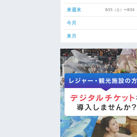
来週末
8/15（土）〜8/1
今月
来月