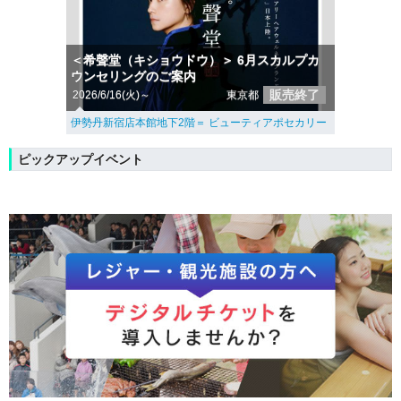
＜希聲堂（キショウドウ）＞ 6月スカルプカ
ウンセリングのご案内
販売終了
2026/6/16(火)～
東京都
伊勢丹新宿店本館地下2階＝ ビューティアポセカリー
ピックアップイベント