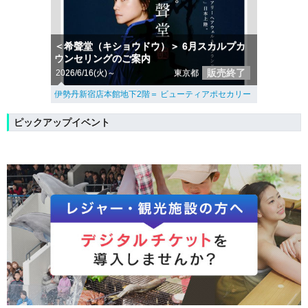
＜希聲堂（キショウドウ）＞ 6月スカルプカ
ウンセリングのご案内
販売終了
2026/6/16(火)～
東京都
伊勢丹新宿店本館地下2階＝ ビューティアポセカリー
ピックアップイベント