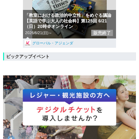
「教室における政治的中立性」をめぐる議論
【英語で学ぶ大人の社会科】第125回 6/21
（日）20時＠オンライン
販売終了
2026/6/21(日)～
グローバル・アジェンダ
ピックアップイベント