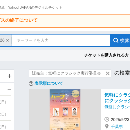
単 Yahoo! JAPANのデジタルチケット
ービスの終了について
/28
キーワードを入力
チケットを購入される方
の検索
販売主：気軽にクラシック実行委員会
表示順について
気軽にクラシ
にクラシッ
9（日）
気軽にクラシ
9（日）
2025/9/
千葉県
6（日）