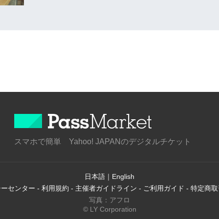
スマホで簡単 Yahoo! JAPANのデジタルチケット
日本語
｜
English
シーセンター
-
利用規約
-
主催者ガイドライン
-
ご利用ガイド
-
特定商取
写真：アフロ
© LY Corporation