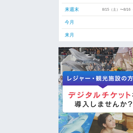
来週末
8/15（土）〜8/1
今月
来月