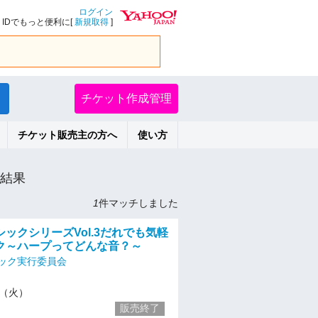
ログイン
IDでもっと便利に[
新規取得
]
チケット作成管理
チケット販売主の方へ
使い方
結果
1
件マッチしました
ックシリーズVol.3だれでも気軽
ク～ハープってどんな音？～
ック実行委員会
23（火）
販売終了