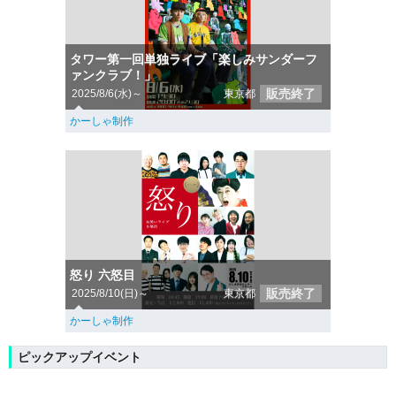
タワー第一回単独ライブ「楽しみサンダーフ
ァンクラブ！」
販売終了
2025/8/6(水)～
東京都
かーしゃ制作
怒り 六怒目
販売終了
2025/8/10(日)～
東京都
かーしゃ制作
ピックアップイベント