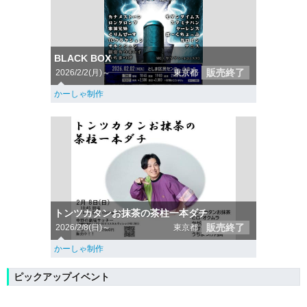
BLACK BOX
販売終了
2026/2/2(月)～
東京都
かーしゃ制作
トンツカタンお抹茶の茶柱一本ダチ
販売終了
2026/2/8(日)～
東京都
かーしゃ制作
ピックアップイベント