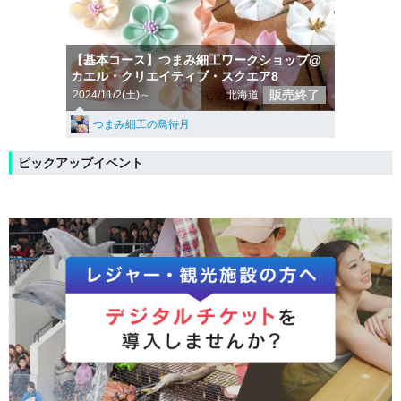
【基本コース】つまみ細工ワークショップ@
カエル・クリエイティブ・スクエア8
販売終了
2024/11/2(土)～
北海道
つまみ細工の鳥待月
ピックアップイベント