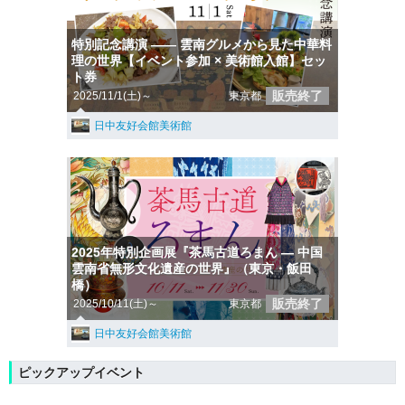
特別記念講演 ―― 雲南グルメから見た中華料
理の世界【イベント参加 × 美術館入館】セッ
ト券
販売終了
2025/11/1(土)～
東京都
日中友好会館美術館
2025年特別企画展『茶馬古道ろまん ― 中国
雲南省無形文化遺産の世界』（東京・飯田
橋）
販売終了
2025/10/11(土)～
東京都
日中友好会館美術館
ピックアップイベント