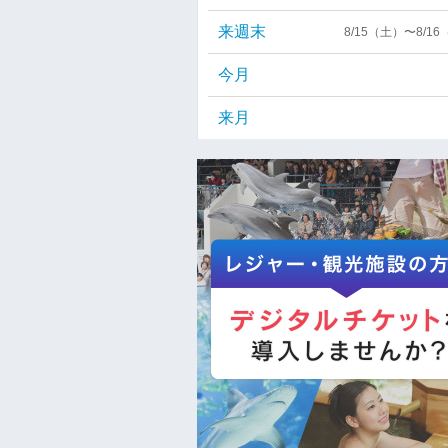
来週末
8/15（土）〜8/1
今月
来月