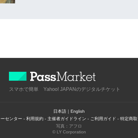
スマホで簡単 Yahoo! JAPANのデジタルチケット
日本語
｜
English
シーセンター
-
利用規約
-
主催者ガイドライン
-
ご利用ガイド
-
特定商取
写真：アフロ
© LY Corporation