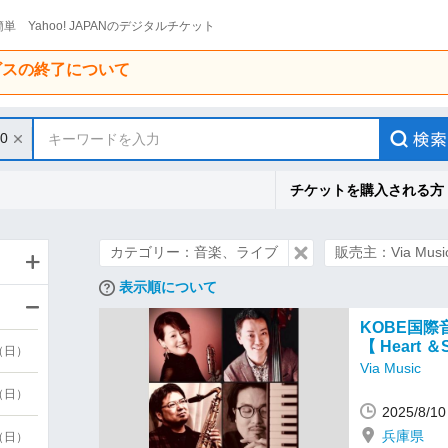
単 Yahoo! JAPANのデジタルチケット
ービスの終了について
10
キーワードを入力
チケットを購入される方
カテゴリー：音楽、ライブ
販売主：Via Musi
表示順について
KOBE国際
【 Heart ＆S
9（日）
Via Music
9（日）
2025/8/
兵庫県
6（日）