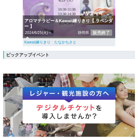
アロマテラピー＆Kawaii練りきり【 ラベンダ
ー 】
販売終了
2024/6/25(火)～
静岡県
Kawaii練りきり たなかちさと
ピックアップイベント