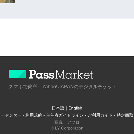
スマホで簡単 Yahoo! JAPANのデジタルチケット
日本語
｜
English
シーセンター
-
利用規約
-
主催者ガイドライン
-
ご利用ガイド
-
特定商取
写真：アフロ
© LY Corporation