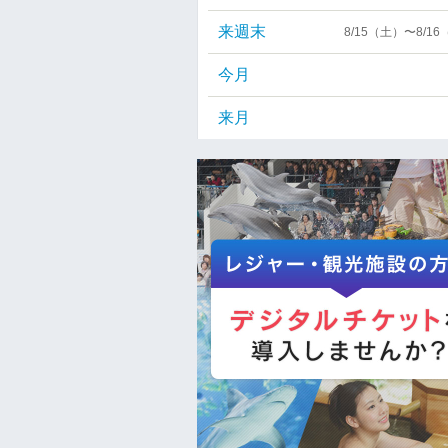
来週末
8/15（土）〜8/1
今月
来月