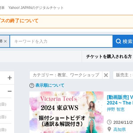
単 Yahoo! JAPANのデジタルチケット
ービスの終了について
28
キーワードを入力
チケットを購入される方
カテゴリー：教室、ワークショップ
販売主：
表示順について
[動画販売] V
2024 ~ T
9（日）
押野 智恵
9（日）
2024/11
高知県
6（日）