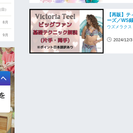
6（日）
【再販】テ
ーズ／WS録画受
8月
ウズメラクス
9月
2024/12