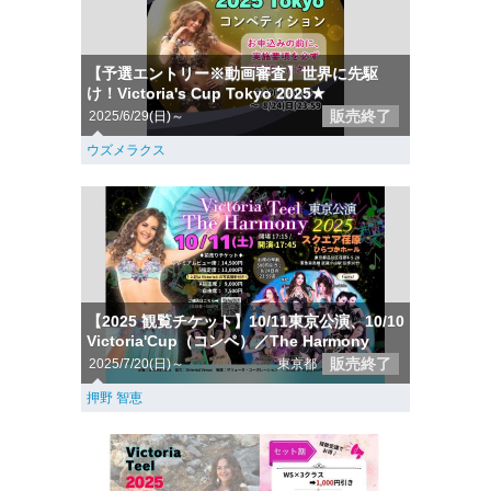
【予選エントリー※動画審査】世界に先駆
け！Victoria's Cup Tokyo 2025★
販売終了
2025/6/29(日)～
ウズメラクス
【2025 観覧チケット】10/11東京公演、10/10
Victoria'Cup（コンペ）／The Harmony
販売終了
2025/7/20(日)～
東京都
押野 智恵