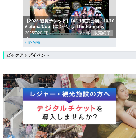
【2025 観覧チケット】10/11東京公演、10/10
Victoria'Cup（コンペ）／The Harmony
販売終了
2025/7/20(日)～
東京都
押野 智恵
ピックアップイベント