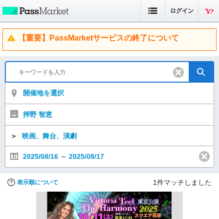
ログイン
【重要】PassMarketサービスの終了について
開催地を選択
押野 智恵
＞
映画、舞台、演劇
2025/08/16
～
2025/08/17
1
件マッチしました
表示順について