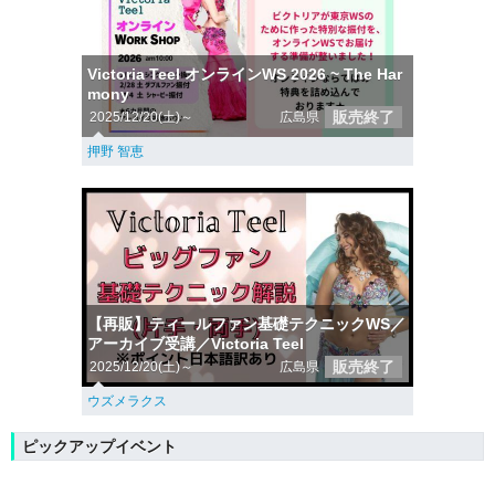
Victoria Teel オンラインWS 2026 ~ The Har
mony
販売終了
2025/12/20(土)～
広島県
押野 智恵
【再販】ティールファン基礎テクニックWS／
アーカイブ受講／Victoria Teel
販売終了
2025/12/20(土)～
広島県
ウズメラクス
ピックアップイベント