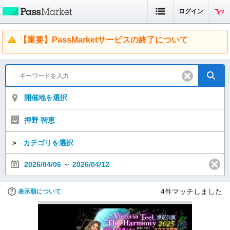
ログイン
【重要】PassMarketサービスの終了について
開催地を選択
押野 智恵
＞
カテゴリを選択
2026/04/06
～
2026/04/12
4
件マッチしました
表示順について