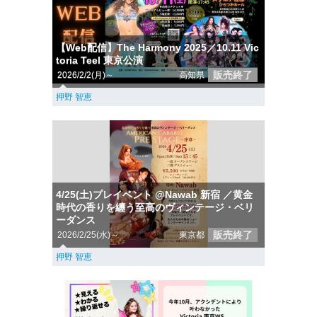
【Web配信】The Harmony 2025／10.11 Vic
toria Teel 東京公演
販売終了
2026/2/2(月)～
高知県
押野 智恵
4/25(土)プレイベント @Nawab 新宿 ／黄金
時代の香りを纏う至高のヴィンテージ・ベリ
ーダンス
販売終了
2026/2/25(水)～
東京都
押野 智恵