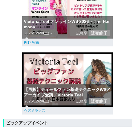
Victoria Teel オンラインWS 2026 ~ The Har
mony
販売終了
2025/12/20(土)～
広島県
押野 智恵
【再販】ティールファン基礎テクニックWS／
アーカイブ受講／Victoria Teel
販売終了
2025/12/20(土)～
広島県
ウズメラクス
ピックアップイベント