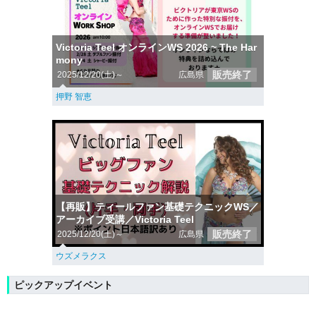
Victoria Teel オンラインWS 2026 ~ The Har
mony
販売終了
2025/12/20(土)～
広島県
押野 智恵
【再販】ティールファン基礎テクニックWS／
アーカイブ受講／Victoria Teel
販売終了
2025/12/20(土)～
広島県
ウズメラクス
ピックアップイベント