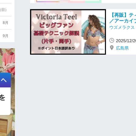
6（日）
【再販】テ
／アーカイブ受講
8月
ウズメラクス
9月
2025/12
広島県