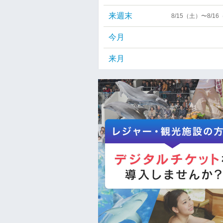
来週末
8/15（土）〜8/1
今月
来月