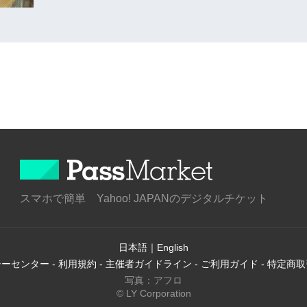
スマホで簡単 Yahoo! JAPANのデジタルチケット
日本語
｜
English
シーセンター
-
利用規約
-
主催者ガイドライン
-
ご利用ガイド
-
特定商取
写真：アフロ
© LY Corporation