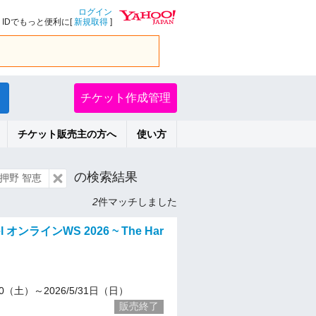
ログイン
IDでもっと便利に[
新規取得
]
チケット作成管理
チケット販売主の方へ
使い方
の検索結果
押野 智恵
2
件マッチしました
Teel オンラインWS 2026 ~ The Har
/20（土）～2026/5/31日（日）
販売終了