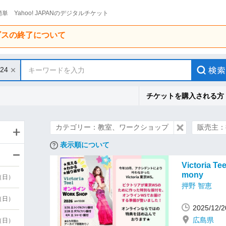
単 Yahoo! JAPANのデジタルチケット
ービスの終了について
/24
キーワードを入力
チケットを購入される方
カテゴリー：教室、ワークショップ
販売主：
表示順について
Victoria 
mony
9（日）
押野 智恵
9（日）
2025/12
広島県
6（日）