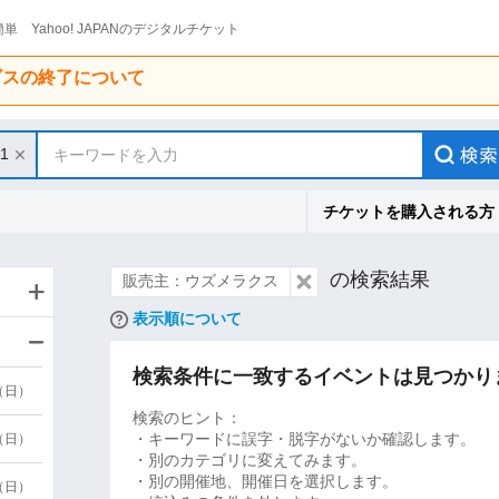
単 Yahoo! JAPANのデジタルチケット
ービスの終了について
31
キーワードを入力
チケットを購入される方
の検索結果
販売主：ウズメラクス
表示順について
検索条件に一致するイベントは見つかり
9（日）
検索のヒント：
・キーワードに誤字・脱字がないか確認します。
9（日）
・別のカテゴリに変えてみます。
・別の開催地、開催日を選択します。
6（日）