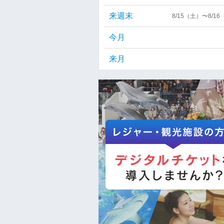
来週末
8/15（土）〜8/1
今月
来月