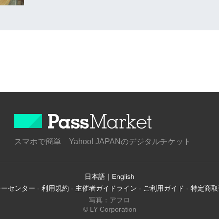
スマホで簡単 Yahoo! JAPANのデジタルチケット
日本語
｜
English
シーセンター
-
利用規約
-
主催者ガイドライン
-
ご利用ガイド
-
特定商取
写真：アフロ
© LY Corporation