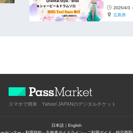
2025/4/
広島県
スマホで簡単 Yahoo! JAPANのデジタルチケット
日本語
｜
English
シーセンター
-
利用規約
-
主催者ガイドライン
-
ご利用ガイド
-
特定商取