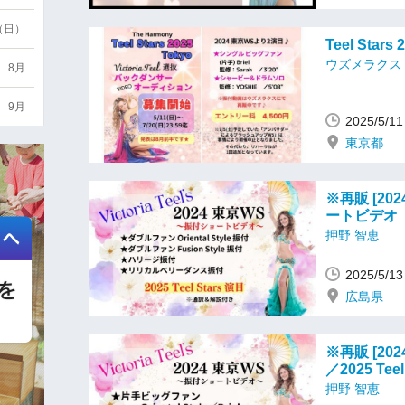
6（日）
Teel Sta
ウズメラクス
8月
9月
2025/5/
東京都
※再販 [2024
ートビデオ
押野 智恵
2025/5/
広島県
※再販 [2024
／2025 Te
押野 智恵