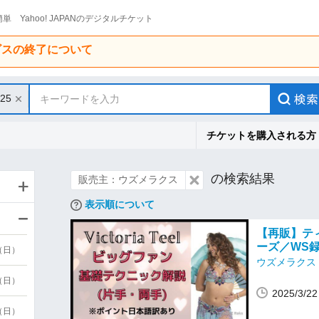
単 Yahoo! JAPANのデジタルチケット
ービスの終了について
/25
キーワードを入力
チケットを購入される方
の検索結果
販売主：ウズメラクス
表示順について
【再販】テ
ーズ／WS録画受
9（日）
ウズメラクス
9（日）
2025/3/
6（日）