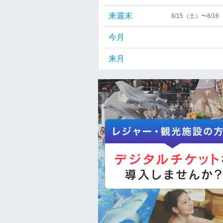
来週末
8/15（土）〜8/1
今月
来月