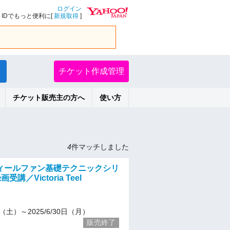
ログイン
IDでもっと便利に[
新規取得
]
チケット作成管理
チケット販売主の方へ
使い方
4
件マッチしました
ィールファン基礎テクニックシリ
講／Victoria Teel
22（土）～2025/6/30日（月）
販売終了