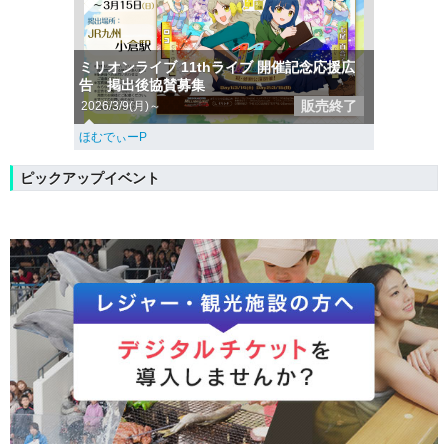
ミリオンライブ 11thライブ 開催記念応援広
告 掲出後協賛募集
販売終了
2026/3/9(月)～
ほむでぃーP
ピックアップイベント