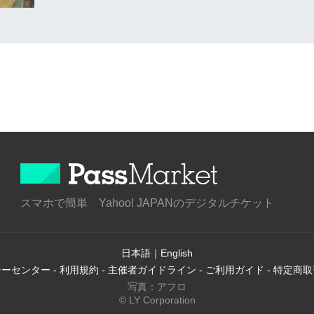
スマホで簡単 Yahoo! JAPANのデジタルチケット
日本語
｜
English
シーセンター
-
利用規約
-
主催者ガイドライン
-
ご利用ガイド
-
特定商取
写真：アフロ
© LY Corporation