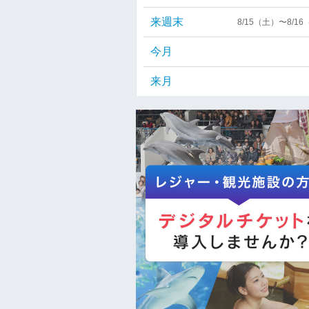
来週末
8/15（土）〜8/1
今月
来月