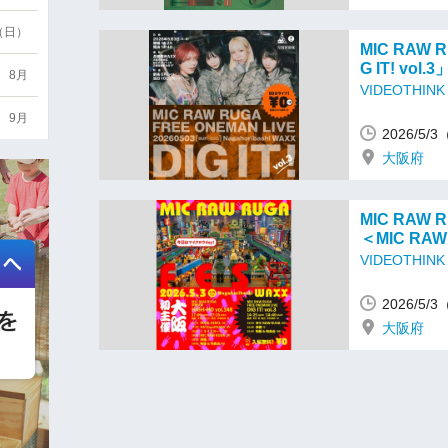
6（日）
MIC RAW 
G IT! vol.3
8月
VIDEOTHINK
9月
2026/5/
大阪府
MIC RAW R
＜MIC RAW
VIDEOTHINK
2026/5/
大阪府