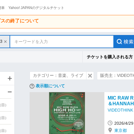
単 Yahoo! JAPANのデジタルチケット
ービスの終了について
/3
キーワードを入力
チケットを購入される方
カテゴリー：音楽、ライブ
販売主：VIDEOTH
表示順について
MIC RAW R
＆HANNAH 1
9（日）
VIDEOTHINK
9（日）
2026/4/
東京都
6（日）