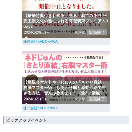
【豪華特典付き】知る、見る、着てみる!? 平
安王朝文化の雅にふれる有職装束プレミアム3
days
販売終了
2024/1/20(土)～
東京都
株式会社KADOKAWA
【懇親会付き】ネドじゅんの「さとり直結」
右脳マスター術 しあわせ脳と感動回路で生
きる方法、ぜんぶ教えます！（全3回講座）
販売終了
2024/1/21(日)～
東京都
株式会社KADOKAWA
ピックアップイベント