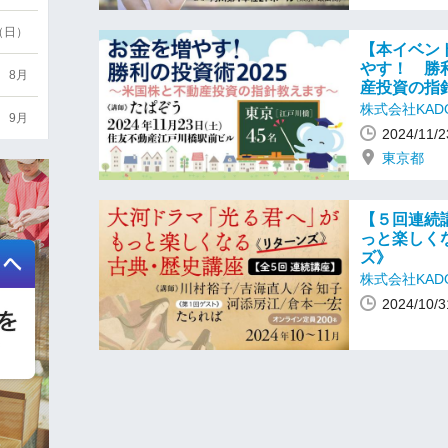
6（日）
【本イベン
やす！ 勝
8月
産投資の指
株式会社KAD
9月
2024/11
東京都
【５回連続
っと楽しく
ズ》
株式会社KAD
2024/10