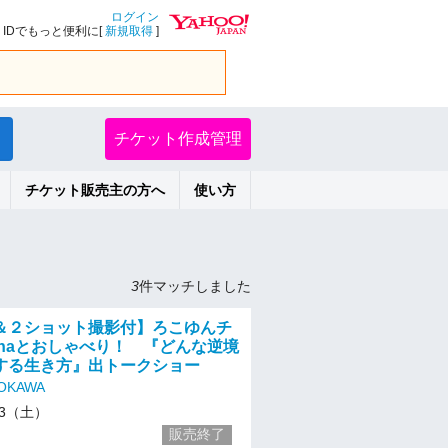
ログイン
IDでもっと便利に[
新規取得
]
チケット作成管理
チケット販売主の方へ
使い方
3
件マッチしました
＆２ショット撮影付】ろこゆんチ
unaとおしゃべり！ 『どんな逆境
する生き方』出トークショー
OKAWA
/23（土）
販売終了