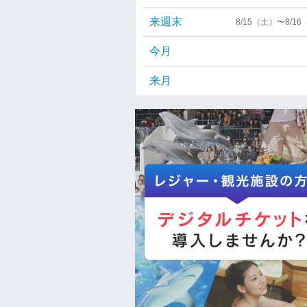
来週末
8/15（土）〜8/1
今月
来月