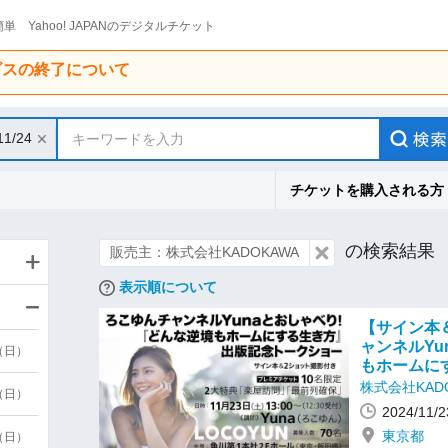
単 Yahoo! JAPANのデジタルチケット
ービスの終了について
11/24
キーワードを入力
チケットを購入される方
の検索結果
販売主：株式会社KADOKAWA
表示順について
【サイン本
ャンネルY
9（日）
もホームに
株式会社KAD
9（日）
2024/11
東京都
6（日）