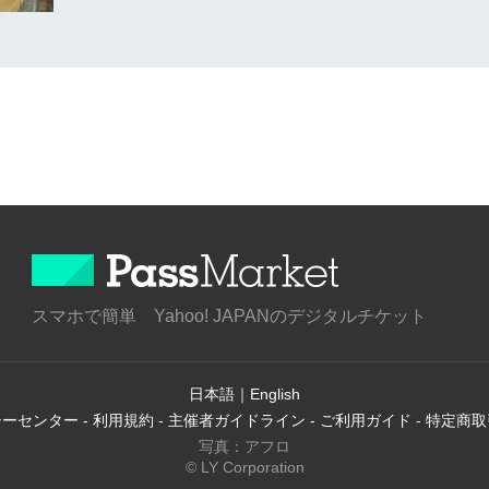
スマホで簡単 Yahoo! JAPANのデジタルチケット
日本語
｜
English
シーセンター
-
利用規約
-
主催者ガイドライン
-
ご利用ガイド
-
特定商取
写真：アフロ
© LY Corporation