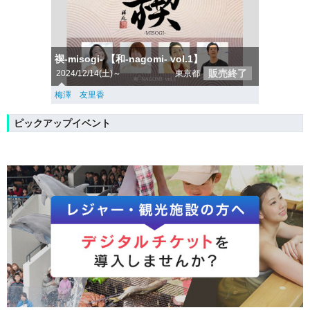
禊-misogi- 【和-nagomi- vol.1】
販売終了
2024/12/14(土)～
東京都
梅澤 友里香
ピックアップイベント