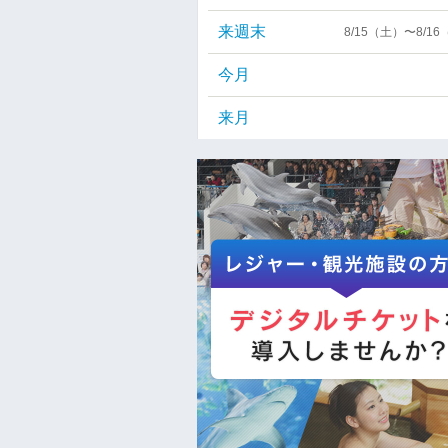
来週末
8/15（土）〜8/1
今月
来月