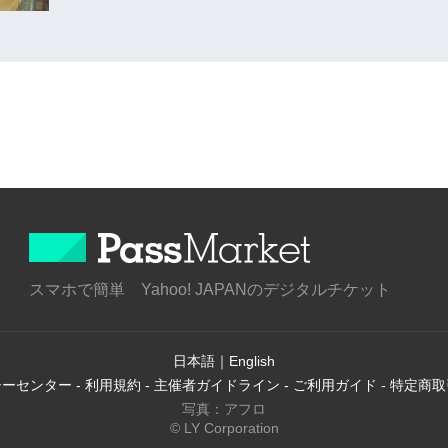
スマホで簡単 Yahoo! JAPANのデジタルチケット
日本語
｜
English
シーセンター
-
利用規約
-
主催者ガイドライン
-
ご利用ガイド
-
特定商取
写真：アフロ
© LY Corporation