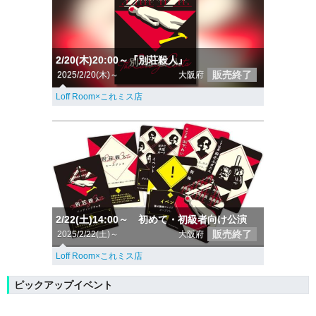
2/20(木)20:00～『別荘殺人』
販売終了
2025/2/20(木)～
大阪府
Loff Room×これミス店
2/22(土)14:00～ 初めて・初級者向け公演
販売終了
2025/2/22(土)～
大阪府
Loff Room×これミス店
ピックアップイベント