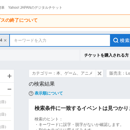
単 Yahoo! JAPANのデジタルチケット
ービスの終了について
14
キーワードを入力
チケットを購入される方
カテゴリー：本、ゲーム、アニメ
販売主：Lo
の検索結果
表示順について
9（日）
検索条件に一致するイベントは見つかり
9（日）
検索のヒント：
・キーワードに誤字・脱字がないか確認します。
6（日）