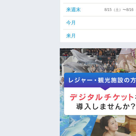
来週末
8/15（土）〜8/1
今月
来月