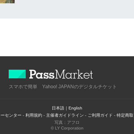
スマホで簡単 Yahoo! JAPANのデジタルチケット
日本語
｜
English
シーセンター
-
利用規約
-
主催者ガイドライン
-
ご利用ガイド
-
特定商取
写真：アフロ
© LY Corporation