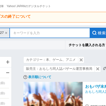
単 Yahoo! JAPANのデジタルチケット
ービスの終了について
/27
キーワードを入力
チケットを購入される方
カテゴリー：本、ゲーム、アニメ
販売主：おもしろ同人誌バザール運営事務局
表示順について
9（日）
おもバザ未
おもしろ同人
9（日）
6（日）