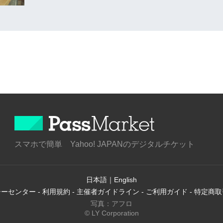
スマホで簡単 Yahoo! JAPANのデジタルチケット
日本語
｜
English
シーセンター
-
利用規約
-
主催者ガイドライン
-
ご利用ガイド
-
特定商取
写真：アフロ
© LY Corporation