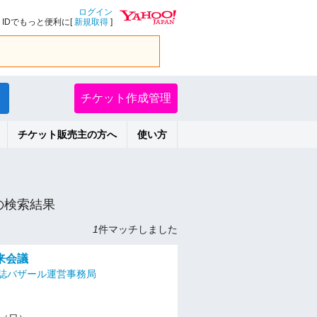
ログイン
IDでもっと便利に[
新規取得
]
チケット作成管理
チケット販売主の方へ
使い方
の検索結果
1
件マッチしました
来会議
誌バザール運営事務局