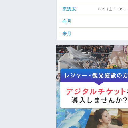
来週末
8/15（土）〜8/1
今月
来月