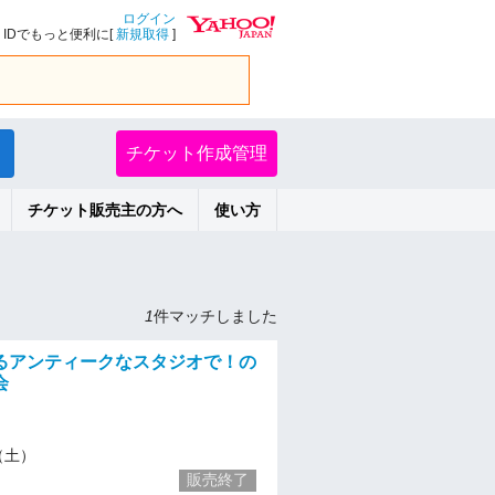
ログイン
IDでもっと便利に[
新規取得
]
チケット作成管理
チケット販売主の方へ
使い方
1
件マッチしました
るアンティークなスタジオで！の
会
1（土）
販売終了