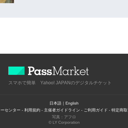
スマホで簡単 Yahoo! JAPANのデジタルチケット
日本語
｜
English
シーセンター
-
利用規約
-
主催者ガイドライン
-
ご利用ガイド
-
特定商取
写真：アフロ
© LY Corporation