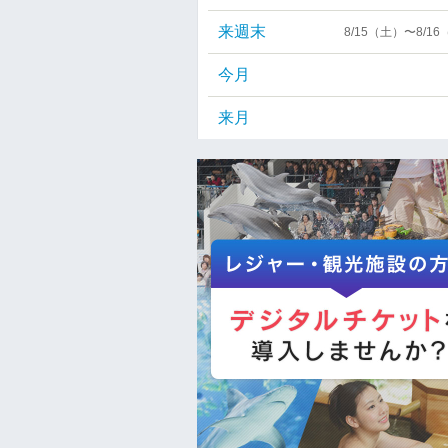
来週末
8/15（土）〜8/1
今月
来月