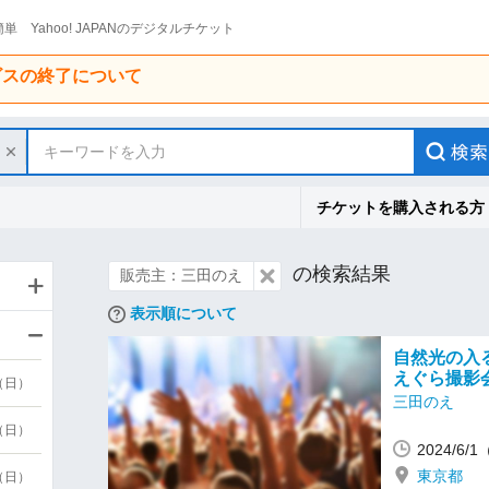
単 Yahoo! JAPANのデジタルチケット
ービスの終了について
キーワードを入力
チケットを購入される方
の検索結果
販売主：三田のえ
表示順について
自然光の入
えぐら撮影
9（日）
三田のえ
9（日）
2024/6/
東京都
6（日）