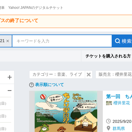
単 Yahoo! JAPANのデジタルチケット
ービスの終了について
/21
キーワードを入力
チケットを購入される方
カテゴリー：音楽、ライブ
販売主：櫻井里花
表示順について
第一回 ち
櫻井里花
9（日）
9（日）
2025/9/
群馬県
6（日）