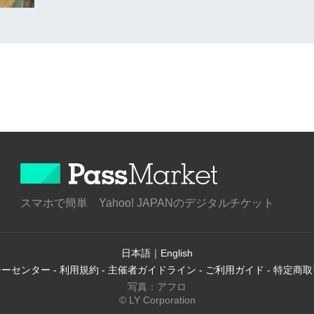
スマホで簡単 Yahoo! JAPANのデジタルチケット
日本語
｜
English
シーセンター
-
利用規約
-
主催者ガイドライン
-
ご利用ガイド
-
特定商取
写真：アフロ
© LY Corporation