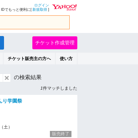
ログイン
IDでもっと便利に[
新規取得
]
チケット作成管理
チケット販売主の方へ
使い方
の検索結果
1
件マッチしました
んり学園祭
20（土）
販売終了