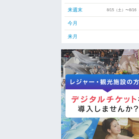
来週末
8/15（土）〜8/1
今月
来月