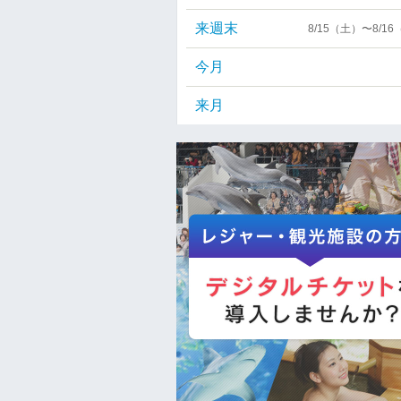
来週末
8/15（土）〜8/1
今月
来月