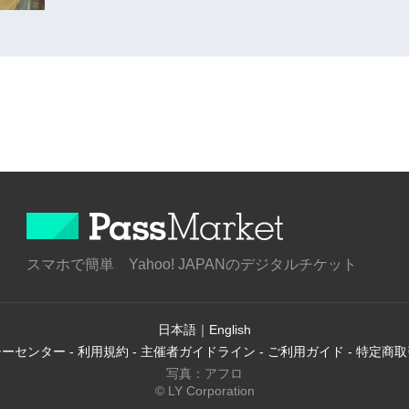
スマホで簡単 Yahoo! JAPANのデジタルチケット
日本語
｜
English
シーセンター
-
利用規約
-
主催者ガイドライン
-
ご利用ガイド
-
特定商取
写真：アフロ
© LY Corporation