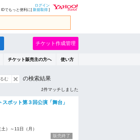
ログイン
IDでもっと便利に[
新規取得
]
チケット作成管理
チケット販売主の方へ
使い方
の検索結果
るむ
1
件マッチしました
トスポット第３回公演「舞台」
/9（土）～11日（月）
販売終了