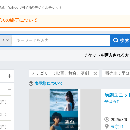
単 Yahoo! JAPANのデジタルチケット
ービスの終了について
/17
キーワードを入力
チケットを購入される方
カテゴリー：映画、舞台、演劇
販売主：平は
表示順について
演劇ユニッ
平はるむ
9（日）
9（日）
2025/8
東京都
6（日）