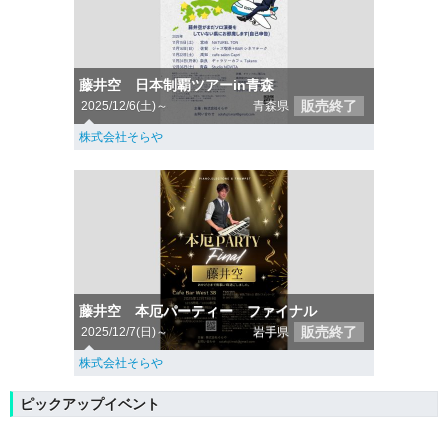
藤井空 日本制覇ツアーin青森
販売終了
2025/12/6(土)～
青森県
株式会社そらや
藤井空 本厄パーティー ファイナル
販売終了
2025/12/7(日)～
岩手県
株式会社そらや
ピックアップイベント