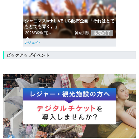
シャニマス∞thLIVE UG配布企画「それはとて
もとても青く。」
販売終了
2026/3/29(日)～
神奈川県
J-ジェイ-
ピックアップイベント