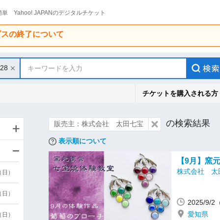
単 Yahoo! JAPANのデジタルチケット
ービスの終了について
/28
キーワードを入力
チケットを購入される方
の検索結果
販売主：株式会社 太田七宝
表示順について
【9月】窯
株式会社 太
9（日）
9（日）
2025/9
愛知県
6（日）