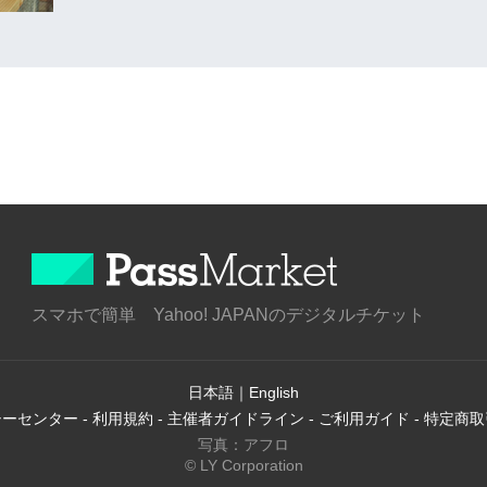
スマホで簡単 Yahoo! JAPANのデジタルチケット
日本語
｜
English
シーセンター
-
利用規約
-
主催者ガイドライン
-
ご利用ガイド
-
特定商取
写真：アフロ
© LY Corporation