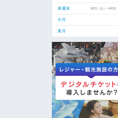
来週末
8/15（土）〜8/1
今月
来月