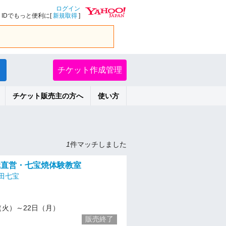
ログイン
IDでもっと便利に[
新規取得
]
チケット作成管理
チケット販売主の方へ
使い方
1
件マッチしました
元直営・七宝焼体験教室
田七宝
/2（火）～22日（月）
販売終了