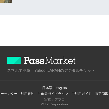
スマホで簡単 Yahoo! JAPANのデジタルチケット
日本語
｜
English
シーセンター
-
利用規約
-
主催者ガイドライン
-
ご利用ガイド
-
特定商取
写真：アフロ
© LY Corporation