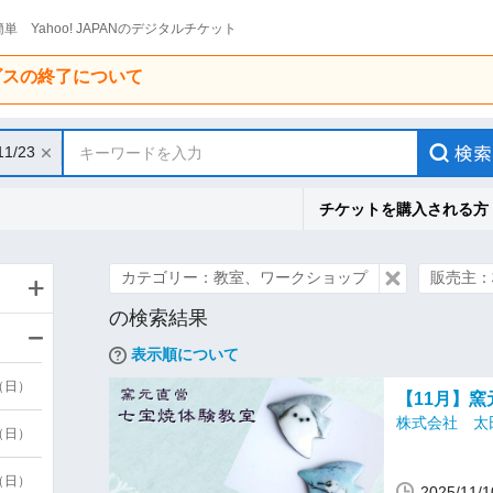
単 Yahoo! JAPANのデジタルチケット
ービスの終了について
11/23
キーワードを入力
チケットを購入される方
カテゴリー：教室、ワークショップ
販売主：
の検索結果
表示順について
9（日）
【11月】
株式会社 太
9（日）
6（日）
2025/1