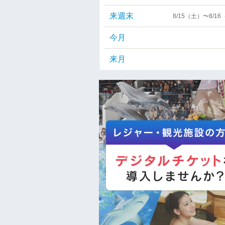
来週末
8/15（土）〜8/1
今月
来月