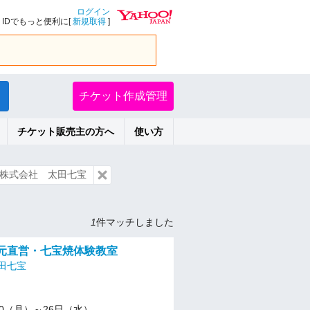
ログイン
IDでもっと便利に[
新規取得
]
チケット作成管理
チケット販売主の方へ
使い方
株式会社 太田七宝
1
件マッチしました
窯元直営・七宝焼体験教室
田七宝
1/10（月）～26日（水）